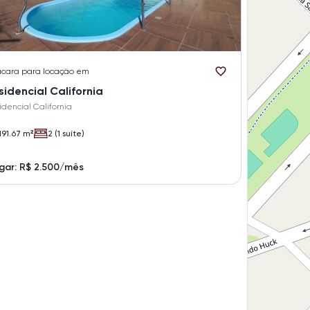
cara
para locação em
sidencial California
idencial California
191.67 m²
2 (1 suíte)
gar: R$ 2.500/mês