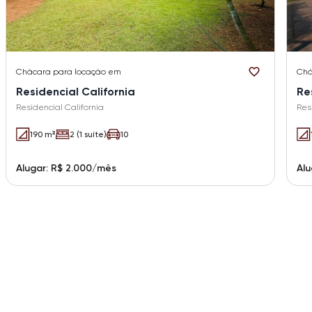
Chácara
para locação em
Chá
Residencial California
Re
Residencial California
Res
190 m²
2 (1 suíte)
10
Alugar: R$ 2.000/mês
Alu